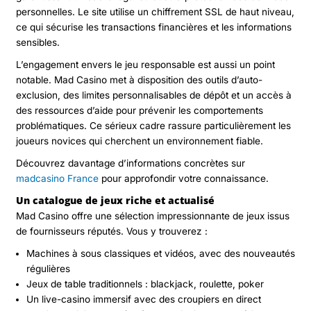
personnelles. Le site utilise un chiffrement SSL de haut niveau,
ce qui sécurise les transactions financières et les informations
sensibles.
L’engagement envers le jeu responsable est aussi un point
notable. Mad Casino met à disposition des outils d’auto-
exclusion, des limites personnalisables de dépôt et un accès à
des ressources d’aide pour prévenir les comportements
problématiques. Ce sérieux cadre rassure particulièrement les
joueurs novices qui cherchent un environnement fiable.
Découvrez davantage d’informations concrètes sur
madcasino France
pour approfondir votre connaissance.
Un catalogue de jeux riche et actualisé
Mad Casino offre une sélection impressionnante de jeux issus
de fournisseurs réputés. Vous y trouverez :
Machines à sous classiques et vidéos, avec des nouveautés
régulières
Jeux de table traditionnels : blackjack, roulette, poker
Un live-casino immersif avec des croupiers en direct