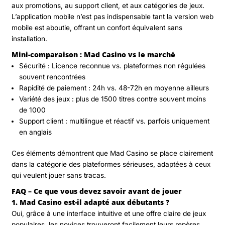
aux promotions, au support client, et aux catégories de jeux.
L’application mobile n’est pas indispensable tant la version web
mobile est aboutie, offrant un confort équivalent sans
installation.
Mini-comparaison : Mad Casino vs le marché
Sécurité : Licence reconnue vs. plateformes non régulées
souvent rencontrées
Rapidité de paiement : 24h vs. 48-72h en moyenne ailleurs
Variété des jeux : plus de 1500 titres contre souvent moins
de 1000
Support client : multilingue et réactif vs. parfois uniquement
en anglais
Ces éléments démontrent que Mad Casino se place clairement
dans la catégorie des plateformes sérieuses, adaptées à ceux
qui veulent jouer sans tracas.
FAQ – Ce que vous devez savoir avant de jouer
1. Mad Casino est-il adapté aux débutants ?
Oui, grâce à une interface intuitive et une offre claire de jeux
populaires, les novices trouveront facilement leurs repères.