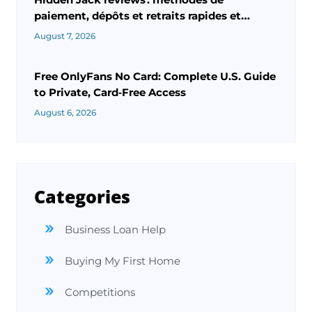
paiement, dépôts et retraits rapides et
sécurisés
August 7, 2026
Free OnlyFans No Card: Complete U.S. Guide
to Private, Card‑Free Access
August 6, 2026
Categories
Business Loan Help
Buying My First Home
Competitions