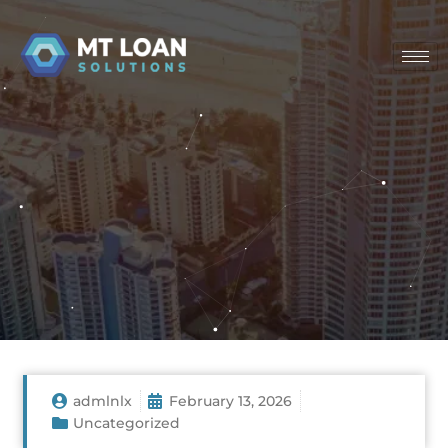
Skip
to
content
admlnlx
February 13, 2026
Uncategorized