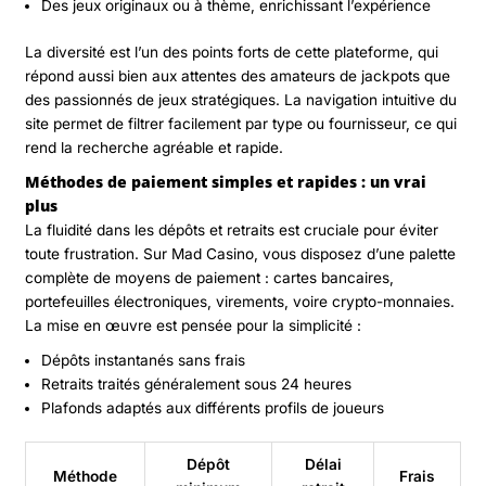
Des jeux originaux ou à thème, enrichissant l’expérience
La diversité est l’un des points forts de cette plateforme, qui
répond aussi bien aux attentes des amateurs de jackpots que
des passionnés de jeux stratégiques. La navigation intuitive du
site permet de filtrer facilement par type ou fournisseur, ce qui
rend la recherche agréable et rapide.
Méthodes de paiement simples et rapides : un vrai
plus
La fluidité dans les dépôts et retraits est cruciale pour éviter
toute frustration. Sur Mad Casino, vous disposez d’une palette
complète de moyens de paiement : cartes bancaires,
portefeuilles électroniques, virements, voire crypto-monnaies.
La mise en œuvre est pensée pour la simplicité :
Dépôts instantanés sans frais
Retraits traités généralement sous 24 heures
Plafonds adaptés aux différents profils de joueurs
Dépôt
Délai
Méthode
Frais