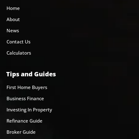
d
o
i
o
Home
n
k
-
-
About
i
f
n
News
Contact Us
Calculators
Tips and Guides
First Home Buyers
Business Finance
Investing In Property
Refinance Guide
Broker Guide