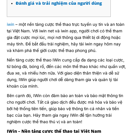
Đánh giá và trải nghiệm của người dùng
iwin
– một nền tảng cược thể thao trực tuyến uy tín và an toàn
tại Việt Nam. Với iwin net và iwin app, người chơi có thể tham
gia đặt cược mọi lúc, mọi nơi thông qua thiết bị di động hoặc
máy tính. Để bắt đầu trải nghiệm, hãy tải iwin ngay hôm nay
và khám phá thế giới cược thể thao phong phú.
Nền tảng cược thể thao IWin cung cấp đa dạng các loại cược,
từ bóng đá, bóng rổ, đến các môn thể thao khác như quần vợt,
đua xe, và nhiều hơn nữa. Với giao diện thân thiện và dễ sử
dụng, IWin giúp người chơi dễ dàng tham gia và quản lý tài
khoản của mình.
Bên cạnh đó, IWin còn đảm bảo an toàn và bảo mật thông tin
cho người chơi. Tất cả giao dịch đều được mã hóa và bảo vệ
bởi hệ thống tiên tiến, giúp bảo vệ thông tin cá nhân và tiền
bạc của bạn. Hãy tham gia ngay IWin để tận hưởng trải
nghiệm cược thể thao thú vị và an toàn!
IWin – Nền tảng cược thể thao tại Việt Nam