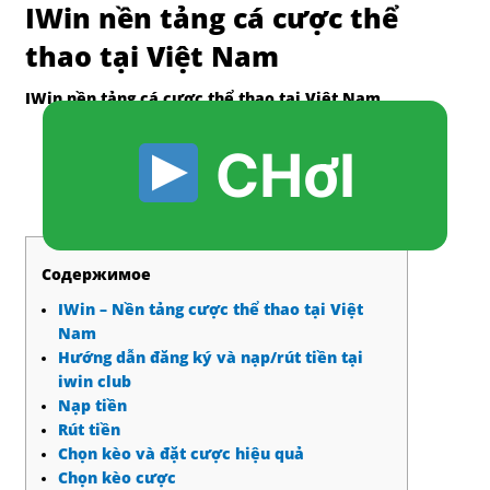
IWin nền tảng cá cược thể
thao tại Việt Nam
IWin nền tảng cá cược thể thao tại Việt Nam
CHơI
Содержимое
IWin – Nền tảng cược thể thao tại Việt
Nam
Hướng dẫn đăng ký và nạp/rút tiền tại
iwin club
Nạp tiền
Rút tiền
Chọn kèo và đặt cược hiệu quả
Chọn kèo cược