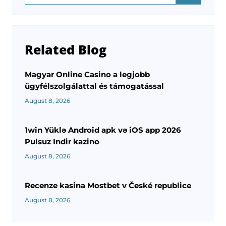
Related Blog
Magyar Online Casino a legjobb
ügyfélszolgálattal és támogatással
August 8, 2026
1win Yüklə Android apk və iOS app 2026
Pulsuz Indir kazino
August 8, 2026
Recenze kasina Mostbet v České republice
August 8, 2026