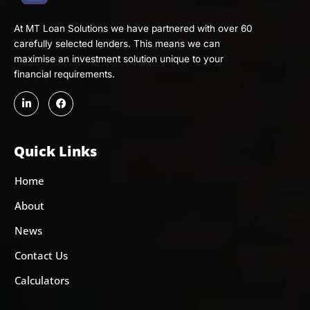
At MT Loan Solutions we have partnered with over 60
carefully selected lenders. This means we can
maximise an investment solution unique to your
financial requirements.
L
F
i
a
n
c
k
e
Quick Links
e
b
d
o
i
o
Home
n
k
-
-
About
i
f
n
News
Contact Us
Calculators