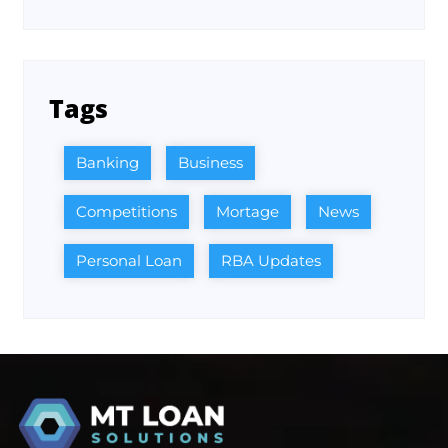
Tags
Banking
Business
Competitions
Mortage
News
Personal Loan
RBA Updates