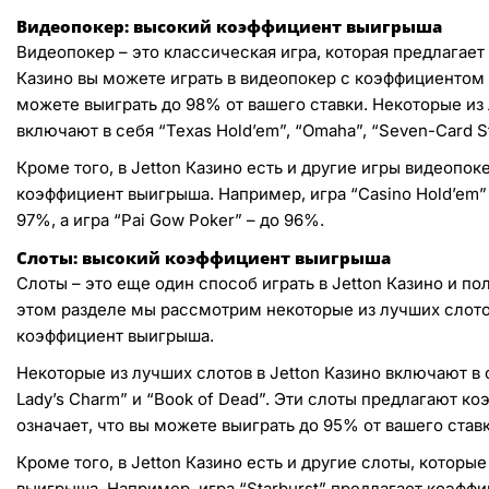
Видеопокер: высокий коэффициент выигрыша
Видеопокер – это классическая игра, которая предлагает
Казино вы можете играть в видеопокер с коэффициентом 
можете выиграть до 98% от вашего ставки. Некоторые из 
включают в себя “Texas Hold’em”, “Omaha”, “Seven-Card St
Кроме того, в Jetton Казино есть и другие игры видеопо
коэффициент выигрыша. Например, игра “Casino Hold’em
97%, а игра “Pai Gow Poker” – до 96%.
Слоты: высокий коэффициент выигрыша
Слоты – это еще один способ играть в Jetton Казино и п
этом разделе мы рассмотрим некоторые из лучших слото
коэффициент выигрыша.
Некоторые из лучших слотов в Jetton Казино включают в себ
Lady’s Charm” и “Book of Dead”. Эти слоты предлагают к
означает, что вы можете выиграть до 95% от вашего ставк
Кроме того, в Jetton Казино есть и другие слоты, котор
выигрыша. Например, игра “Starburst” предлагает коэффи