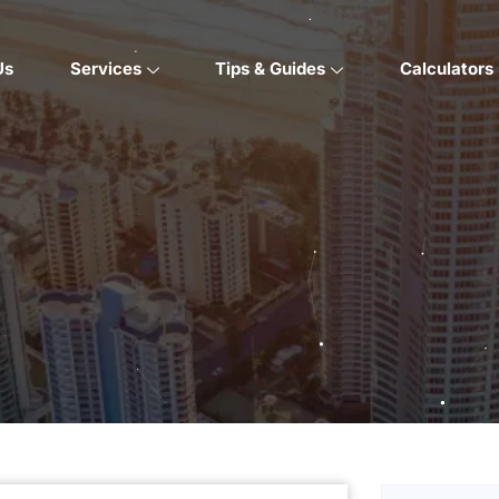
Us
Services
Tips & Guides
Calculators