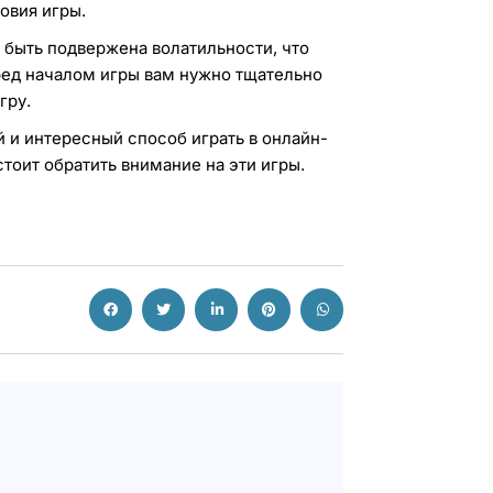
овия игры.
 быть подвержена волатильности, что
ред началом игры вам нужно тщательно
гру.
й и интересный способ играть в онлайн-
стоит обратить внимание на эти игры.