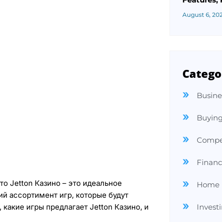
Guide
August 6, 20
Catego
Busine
Buying
Compet
Financ
о Jetton Казино – это идеальное
Home L
й ассортимент игр, которые будут
Invest
 какие игры предлагает Jetton Казино, и