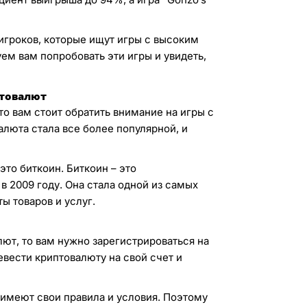
 игроков, которые ищут игры с высоким
м вам попробовать эти игры и увидеть,
птовалют
то вам стоит обратить внимание на игры с
люта стала все более популярной, и
то биткоин. Биткоин – это
в 2009 году. Она стала одной из самых
ы товаров и услуг.
лют, то вам нужно зарегистрироваться на
евести криптовалюту на свой счет и
 имеют свои правила и условия. Поэтому