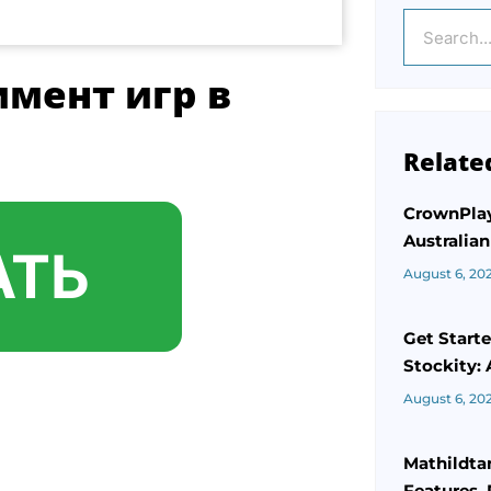
Search
имент игр в
Relate
CrownPla
Australian
АТЬ
payments 
August 6, 20
Get Start
Stockity: 
Indian Inv
August 6, 20
Mathildta
Features, 