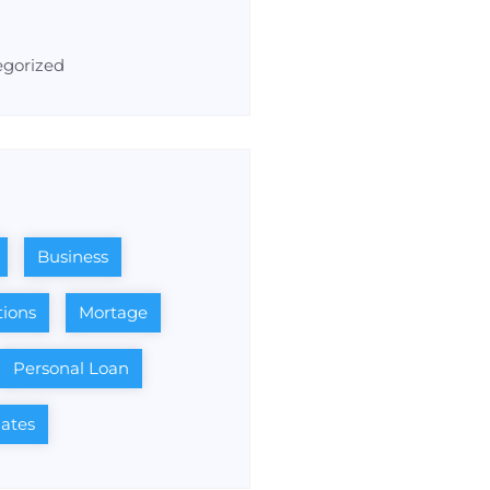
gorized
Business
ions
Mortage
Personal Loan
ates