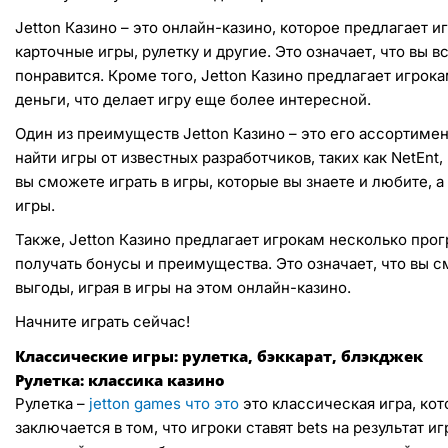
Jetton Казино – это онлайн-казино, которое предлагает и
карточные игры, рулетку и другие. Это означает, что вы в
понравится. Кроме того, Jetton Казино предлагает игрок
деньги, что делает игру еще более интересной.
Один из преимуществ Jetton Казино – это его ассортимен
найти игры от известных разработчиков, таких как NetEnt,
вы сможете играть в игры, которые вы знаете и любите, 
игры.
Также, Jetton Казино предлагает игрокам несколько про
получать бонусы и преимущества. Это означает, что вы 
выгоды, играя в игры на этом онлайн-казино.
Начните играть сейчас!
Классические игры: рулетка, бэккарат, блэкджек
Рулетка: классика казино
Рулетка –
jetton games что это
это классическая игра, кото
заключается в том, что игроки ставят bets на результат иг