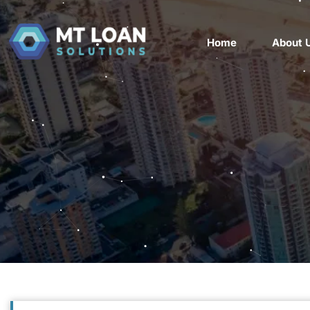
Skip
to
content
Home
About 