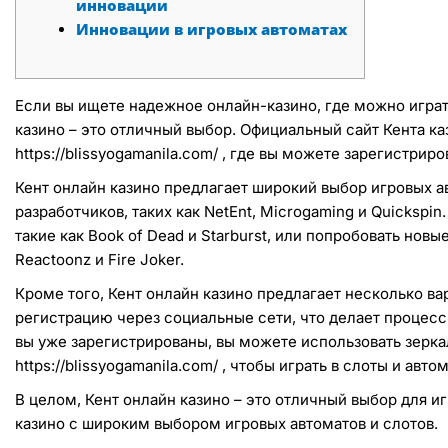
инновации
Инновации в игровых автоматах
Если вы ищете надежное онлайн-казино, где можно играть
казино – это отличный выбор. Официальный сайт Кента ка
https://blissyogamanila.com/ , где вы можете зарегистриро
Кент онлайн казино предлагает широкий выбор игровых а
разработчиков, таких как NetEnt, Microgaming и Quickspi
такие как Book of Dead и Starburst, или попробовать новы
Reactoonz и Fire Joker.
Кроме того, Кент онлайн казино предлагает несколько ва
регистрацию через социальные сети, что делает процес
вы уже зарегистрированы, вы можете использовать зеркал
https://blissyogamanila.com/ , чтобы играть в слоты и авто
В целом, Кент онлайн казино – это отличный выбор для и
казино с широким выбором игровых автоматов и слотов.