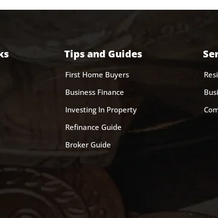
ks
Tips and Guides
Se
First Home Buyers
Res
Business Finance
Bus
Investing In Property
Com
Refinance Guide
Broker Guide