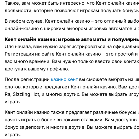
Также, вам может быть интересно, что Кент онлайн кази
лояльности, которые позволяют игрокам получать бонусы
В любом случае, Кент онлайн казино – это отличный выб
онлайн-казино с широким выбором игровых автоматов и 
Кент онлайн казино: игровые автоматы и популярн
Для начала, вам нужно зарегистрироваться на официально
Регистрация на сайте Кент онлайн казино – это простой 
вас много времени. Вам нужно только ввести свои конта
доступа к вашему профилю.
После регистрации
казино кент
вы сможете выбрать из ши
слотов, которые предлагает Кент онлайн казино. Вам дост
Ra, Sizzling Hot, и многих других. Вы можете выбрать игр
играть.
Кент онлайн казино также предлагает различные бонусы 
начать играть с более высокими ставками. Вам доступны 
бонус за депозит, и многие другие. Вы можете выбрать бо
играть.