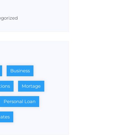
gorized
Business
ions
Mortage
Personal Loan
ates