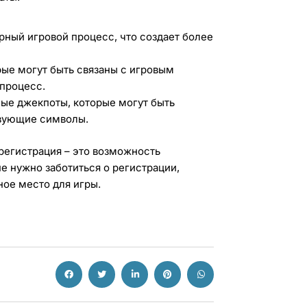
рный игровой процесс, что создает более
рые могут быть связаны с игровым
 процесс.
вные джекпоты, которые могут быть
твующие символы.
 регистрация – это возможность
е нужно заботиться о регистрации,
ное место для игры.