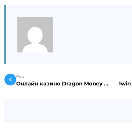
Prev
Prev
Онлайн казино Dragon Money (Драгон Мани) – мобильная версия