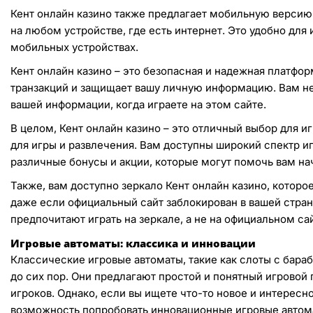
Кент онлайн казино также предлагает мобильную версию 
на любом устройстве, где есть интернет. Это удобно для
мобильных устройствах.
Кент онлайн казино – это безопасная и надежная платфор
транзакций и защищает вашу личную информацию. Вам не
вашей информации, когда играете на этом сайте.
В целом, Кент онлайн казино – это отличный выбор для 
для игры и развлечения. Вам доступны широкий спектр иг
различные бонусы и акции, которые могут помочь вам на
Также, вам доступно зеркало Кент онлайн казино, которое
даже если официальный сайт заблокирован в вашей стране
предпочитают играть на зеркале, а не на официальном са
Игровые автоматы: классика и инновации
Классические игровые автоматы, такие как слоты с бар
до сих пор. Они предлагают простой и понятный игровой
игроков. Однако, если вы ищете что-то новое и интересное
возможность попробовать инновационные игровые автом