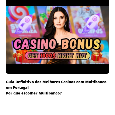
Guia Definitivo dos Melhores Casinos com Multibanco
em Portugal
Por que escolher Multibanco?