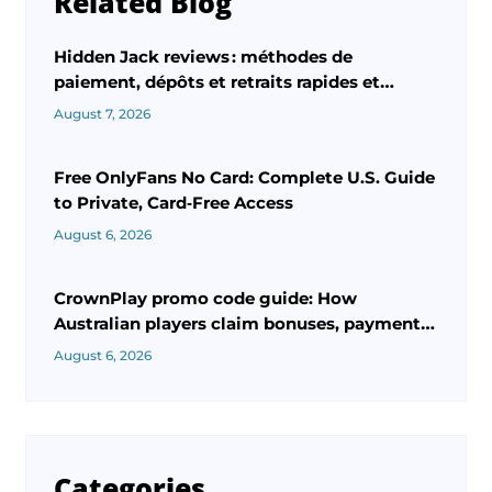
Related Blog
Hidden Jack reviews : méthodes de
paiement, dépôts et retraits rapides et
sécurisés
August 7, 2026
Free OnlyFans No Card: Complete U.S. Guide
to Private, Card‑Free Access
August 6, 2026
CrownPlay promo code guide: How
Australian players claim bonuses, payments
& withdrawals
August 6, 2026
Categories