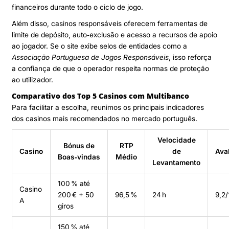
financeiros durante todo o ciclo de jogo.
Além disso, casinos responsáveis oferecem ferramentas de
limite de depósito, auto‑exclusão e acesso a recursos de apoio
ao jogador. Se o site exibe selos de entidades como a
Associação Portuguesa de Jogos Responsáveis
, isso reforça
a confiança de que o operador respeita normas de proteção
ao utilizador.
Comparativo dos Top 5 Casinos com Multibanco
Para facilitar a escolha, reunimos os principais indicadores
dos casinos mais recomendados no mercado português.
Velocidade
Bónus de
RTP
Casino
de
Ava
Boas‑vindas
Médio
Levantamento
100 % até
Casino
200 € + 50
96,5 %
24 h
9,2/
A
giros
150 % até