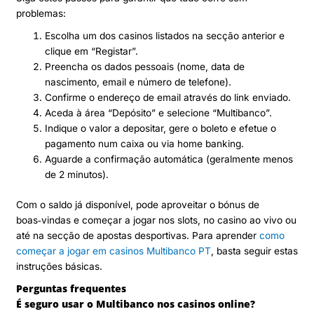
problemas:
Escolha um dos casinos listados na secção anterior e
clique em “Registar”.
Preencha os dados pessoais (nome, data de
nascimento, email e número de telefone).
Confirme o endereço de email através do link enviado.
Aceda à área “Depósito” e selecione “Multibanco”.
Indique o valor a depositar, gere o boleto e efetue o
pagamento num caixa ou via home banking.
Aguarde a confirmação automática (geralmente menos
de 2 minutos).
Com o saldo já disponível, pode aproveitar o bónus de
boas‑vindas e começar a jogar nos slots, no casino ao vivo ou
até na secção de apostas desportivas. Para aprender
como
começar a jogar em casinos Multibanco PT
, basta seguir estas
instruções básicas.
Perguntas frequentes
É seguro usar o Multibanco nos casinos online?