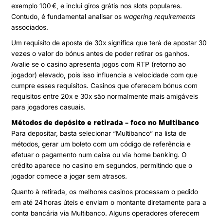
exemplo 100 €, e inclui giros grátis nos slots populares.
Contudo, é fundamental analisar os
wagering requirements
associados.
Um requisito de aposta de 30x significa que terá de apostar 30
vezes o valor do bónus antes de poder retirar os ganhos.
Avalie se o casino apresenta jogos com RTP (retorno ao
jogador) elevado, pois isso influencia a velocidade com que
cumpre esses requisitos. Casinos que oferecem bónus com
requisitos entre 20x e 30x são normalmente mais amigáveis
para jogadores casuais.
Métodos de depósito e retirada – foco no Multibanco
Para depositar, basta selecionar “Multibanco” na lista de
métodos, gerar um boleto com um código de referência e
efetuar o pagamento num caixa ou via home banking. O
crédito aparece no casino em segundos, permitindo que o
jogador comece a jogar sem atrasos.
Quanto à retirada, os melhores casinos processam o pedido
em até 24 horas úteis e enviam o montante diretamente para a
conta bancária via Multibanco. Alguns operadores oferecem