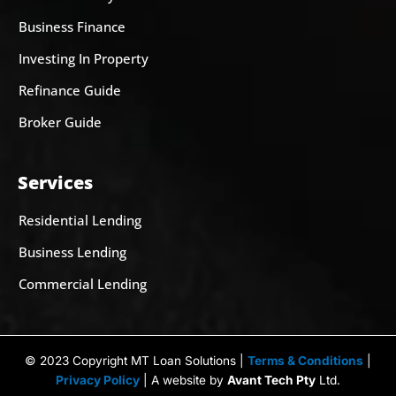
Business Finance
Investing In Property
Refinance Guide
Broker Guide
Services
Residential Lending
Business Lending
Commercial Lending
© 2023 Copyright MT Loan Solutions |
Terms & Conditions
|
Privacy Policy
| A website by
Avant Tech Pty
Ltd.