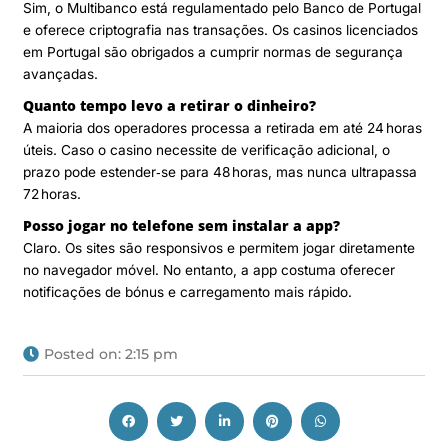
Sim, o Multibanco está regulamentado pelo Banco de Portugal
e oferece criptografia nas transações. Os casinos licenciados
em Portugal são obrigados a cumprir normas de segurança
avançadas.
Quanto tempo levo a retirar o dinheiro?
A maioria dos operadores processa a retirada em até 24 horas
úteis. Caso o casino necessite de verificação adicional, o
prazo pode estender‑se para 48 horas, mas nunca ultrapassa
72 horas.
Posso jogar no telefone sem instalar a app?
Claro. Os sites são responsivos e permitem jogar diretamente
no navegador móvel. No entanto, a app costuma oferecer
notificações de bónus e carregamento mais rápido.
Posted on:
2:15 pm