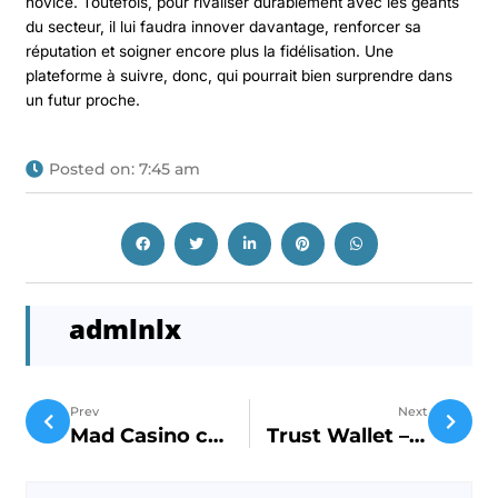
novice. Toutefois, pour rivaliser durablement avec les géants
du secteur, il lui faudra innover davantage, renforcer sa
réputation et soigner encore plus la fidélisation. Une
plateforme à suivre, donc, qui pourrait bien surprendre dans
un futur proche.
Posted on:
7:45 am
admlnlx
Prev
Nex
Prev
Next
Mad Casino crypto et nouvelles tendances dans les paiements numériques
Trust Wallet – The Simplest App for Crypto Management