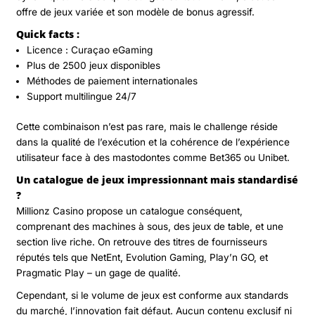
offre de jeux variée et son modèle de bonus agressif.
Quick facts :
Licence : Curaçao eGaming
Plus de 2500 jeux disponibles
Méthodes de paiement internationales
Support multilingue 24/7
Cette combinaison n’est pas rare, mais le challenge réside
dans la qualité de l’exécution et la cohérence de l’expérience
utilisateur face à des mastodontes comme Bet365 ou Unibet.
Un catalogue de jeux impressionnant mais standardisé
?
Millionz Casino propose un catalogue conséquent,
comprenant des machines à sous, des jeux de table, et une
section live riche. On retrouve des titres de fournisseurs
réputés tels que NetEnt, Evolution Gaming, Play’n GO, et
Pragmatic Play – un gage de qualité.
Cependant, si le volume de jeux est conforme aux standards
du marché, l’innovation fait défaut. Aucun contenu exclusif ni