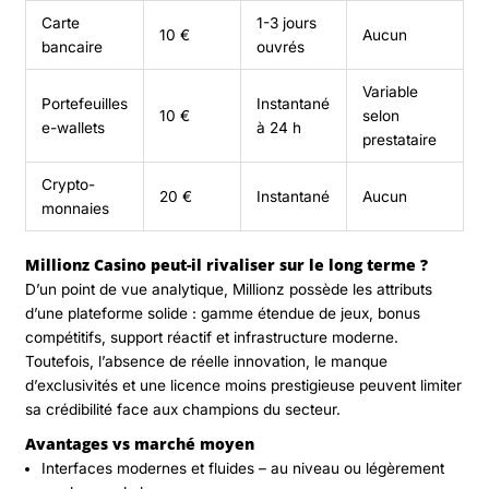
Carte
1-3 jours
10 €
Aucun
bancaire
ouvrés
Variable
Portefeuilles
Instantané
10 €
selon
e-wallets
à 24 h
prestataire
Crypto-
20 €
Instantané
Aucun
monnaies
Millionz Casino peut-il rivaliser sur le long terme ?
D’un point de vue analytique, Millionz possède les attributs
d’une plateforme solide : gamme étendue de jeux, bonus
compétitifs, support réactif et infrastructure moderne.
Toutefois, l’absence de réelle innovation, le manque
d’exclusivités et une licence moins prestigieuse peuvent limiter
sa crédibilité face aux champions du secteur.
Avantages vs marché moyen
Interfaces modernes et fluides – au niveau ou légèrement