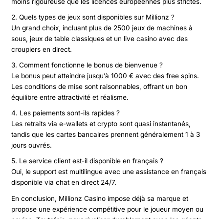
moins rigoureuse que les licences européennes plus strictes.
2. Quels types de jeux sont disponibles sur Millionz ?
Un grand choix, incluant plus de 2500 jeux de machines à
sous, jeux de table classiques et un live casino avec des
croupiers en direct.
3. Comment fonctionne le bonus de bienvenue ?
Le bonus peut atteindre jusqu’à 1000 € avec des free spins.
Les conditions de mise sont raisonnables, offrant un bon
équilibre entre attractivité et réalisme.
4. Les paiements sont-ils rapides ?
Les retraits via e-wallets et crypto sont quasi instantanés,
tandis que les cartes bancaires prennent généralement 1 à 3
jours ouvrés.
5. Le service client est-il disponible en français ?
Oui, le support est multilingue avec une assistance en français
disponible via chat en direct 24/7.
En conclusion, Millionz Casino impose déjà sa marque et
propose une expérience compétitive pour le joueur moyen ou