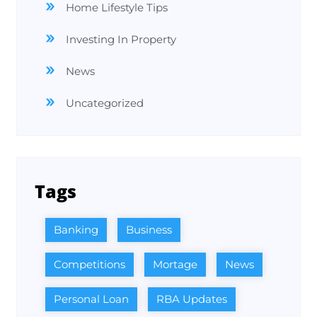
Home Lifestyle Tips
Investing In Property
News
Uncategorized
Tags
Banking
Business
Competitions
Mortage
News
Personal Loan
RBA Updates