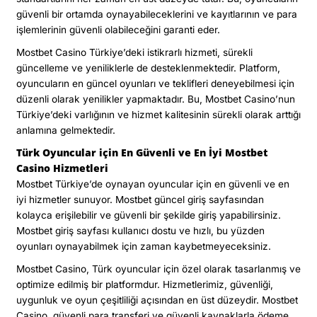
güvenli bir ortamda oynayabileceklerini ve kayıtlarının ve para
işlemlerinin güvenli olabileceğini garanti eder.
Mostbet Casino Türkiye’deki istikrarlı hizmeti, sürekli
güncelleme ve yeniliklerle de desteklenmektedir. Platform,
oyuncuların en güncel oyunları ve teklifleri deneyebilmesi için
düzenli olarak yenilikler yapmaktadır. Bu, Mostbet Casino’nun
Türkiye’deki varlığının ve hizmet kalitesinin sürekli olarak arttığı
anlamına gelmektedir.
Türk Oyuncular için En Güvenli ve En İyi Mostbet
Casino Hizmetleri
Mostbet Türkiye’de oynayan oyuncular için en güvenli ve en
iyi hizmetler sunuyor. Mostbet güncel giriş sayfasından
kolayca erişilebilir ve güvenli bir şekilde giriş yapabilirsiniz.
Mostbet giriş sayfası kullanıcı dostu ve hızlı, bu yüzden
oyunları oynayabilmek için zaman kaybetmeyeceksiniz.
Mostbet Casino, Türk oyuncular için özel olarak tasarlanmış ve
optimize edilmiş bir platformdur. Hizmetlerimiz, güvenliği,
uygunluk ve oyun çeşitliliği açısından en üst düzeydir. Mostbet
Casino, güvenli para transferi ve güvenli kaynaklarla ödeme