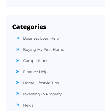
Categories
Business Loan Help
Buying My First Home
Competitions
Finance Help
Home Lifestyle Tips
Investing In Property
News