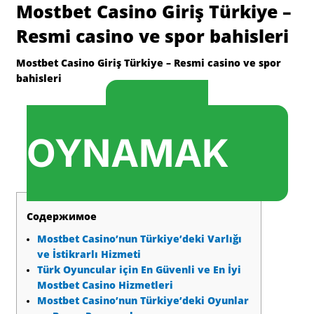
Mostbet Casino Giriş Türkiye –
Resmi casino ve spor bahisleri
Mostbet Casino Giriş Türkiye – Resmi casino ve spor
bahisleri
OYNAMAK
Содержимое
Mostbet Casino’nun Türkiye’deki Varlığı
ve İstikrarlı Hizmeti
Türk Oyuncular için En Güvenli ve En İyi
Mostbet Casino Hizmetleri
Mostbet Casino’nun Türkiye’deki Oyunlar