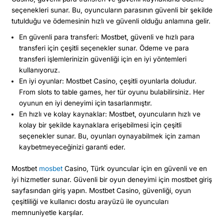
seçenekleri sunar. Bu, oyuncuların parasının güvenli bir şekilde
tutulduğu ve ödemesinin hızlı ve güvenli olduğu anlamına gelir.
En güvenli para transferi: Mostbet, güvenli ve hızlı para
transferi için çeşitli seçenekler sunar. Ödeme ve para
transferi işlemlerinizin güvenliği için en iyi yöntemleri
kullanıyoruz.
En iyi oyunlar: Mostbet Casino, çeşitli oyunlarla doludur.
From slots to table games, her tür oyunu bulabilirsiniz. Her
oyunun en iyi deneyimi için tasarlanmıştır.
En hızlı ve kolay kaynaklar: Mostbet, oyuncuların hızlı ve
kolay bir şekilde kaynaklara erişebilmesi için çeşitli
seçenekler sunar. Bu, oyunları oynayabilmek için zaman
kaybetmeyeceğinizi garanti eder.
Mostbet
mosbet
Casino, Türk oyuncular için en güvenli ve en
iyi hizmetler sunar. Güvenli bir oyun deneyimi için mostbet giriş
sayfasından giriş yapın. Mostbet Casino, güvenliği, oyun
çeşitliliği ve kullanıcı dostu arayüzü ile oyuncuları
memnuniyetle karşılar.