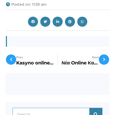
Posted on:
11:39 am
Prev
Nex
Prev
Next
Kasyno online – jakie metody płatności są dostępne?
Νέα Online Καζίνο στην Ελλάδα
Search