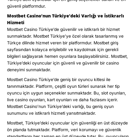
güvenli platformdur.
Mostbet Casino’nun Türkiye’deki Varlığı ve İstikrarlı
Hizmeti
Mostbet Casino Türkiye’de güvenilir ve istikrarlı bir hizmet
sunmaktadır. Mostbet Türkiye’ye özel olarak tasarlanmış ve
Türkçe dilinde hizmet veren bir platformdur. Mostbet giriş
sayfasından kolayca erişilebilir ve kaydolmak için gerekli
bilgileri sağlayarak hemen oyunlara başlayabilirsiniz. Mostbet,
Türkiye’deki oyuncular için güvenli ve güvenilir bir casino
deneyimi sunmaktadır.
Mostbet Casino Türkiye’de geniş bir oyuncu kitlesi ile
tanınmaktadır. Platform, çeşitli oyun türleri sunarak her tip
oyuncu için uygun seçenekler sunmaktadır. Bu, slot oyunları,
live casino oyunları, kart oyunları ve daha fazlasını içerir.
Mostbet Casino’nun Türkiye’deki varlığı, bu geniş oyun
sunumunu ve istikrarlı hizmeti yansıtmaktadır.
Mostbet, Türkiye’deki oyuncular için güvenliği en üst düzeyde
ön planda tutmaktadır. Platform, veri korumayı ve güvenlik
standartlarını her zaman en üst düzeyde tutar. Bu, oyuncuların