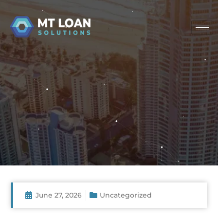
Skip
to
content
June 27, 2026
Uncategorized