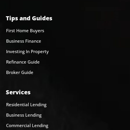
Tips and Guides
First Home Buyers
Business Finance
Investing In Property
Refinance Guide
Broker Guide
Services
Residential Lending
Business Lending
Commercial Lending