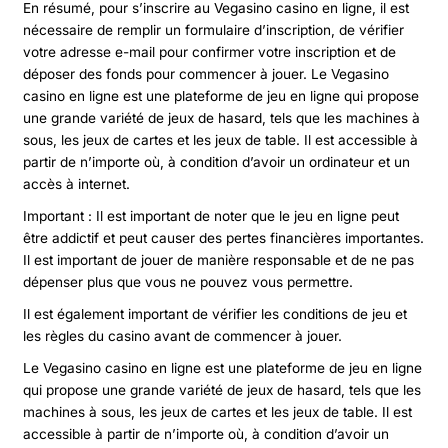
En résumé, pour s’inscrire au Vegasino casino en ligne, il est
nécessaire de remplir un formulaire d’inscription, de vérifier
votre adresse e-mail pour confirmer votre inscription et de
déposer des fonds pour commencer à jouer. Le Vegasino
casino en ligne est une plateforme de jeu en ligne qui propose
une grande variété de jeux de hasard, tels que les machines à
sous, les jeux de cartes et les jeux de table. Il est accessible à
partir de n’importe où, à condition d’avoir un ordinateur et un
accès à internet.
Important : Il est important de noter que le jeu en ligne peut
être addictif et peut causer des pertes financières importantes.
Il est important de jouer de manière responsable et de ne pas
dépenser plus que vous ne pouvez vous permettre.
Il est également important de vérifier les conditions de jeu et
les règles du casino avant de commencer à jouer.
Le Vegasino casino en ligne est une plateforme de jeu en ligne
qui propose une grande variété de jeux de hasard, tels que les
machines à sous, les jeux de cartes et les jeux de table. Il est
accessible à partir de n’importe où, à condition d’avoir un