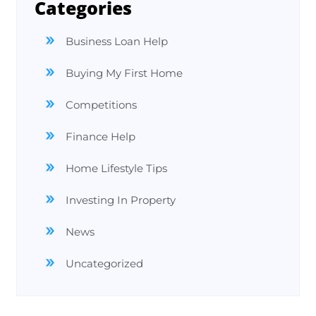
Categories
Business Loan Help
Buying My First Home
Competitions
Finance Help
Home Lifestyle Tips
Investing In Property
News
Uncategorized