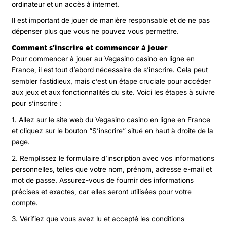
ordinateur et un accès à internet.
Il est important de jouer de manière responsable et de ne pas
dépenser plus que vous ne pouvez vous permettre.
Comment s’inscrire et commencer à jouer
Pour commencer à jouer au Vegasino casino en ligne en
France, il est tout d’abord nécessaire de s’inscrire. Cela peut
sembler fastidieux, mais c’est un étape cruciale pour accéder
aux jeux et aux fonctionnalités du site. Voici les étapes à suivre
pour s’inscrire :
1. Allez sur le site web du Vegasino casino en ligne en France
et cliquez sur le bouton “S’inscrire” situé en haut à droite de la
page.
2. Remplissez le formulaire d’inscription avec vos informations
personnelles, telles que votre nom, prénom, adresse e-mail et
mot de passe. Assurez-vous de fournir des informations
précises et exactes, car elles seront utilisées pour votre
compte.
3. Vérifiez que vous avez lu et accepté les conditions