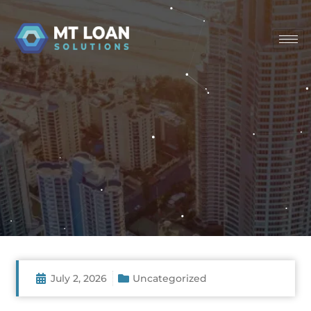
Skip
to
content
July 2, 2026
Uncategorized