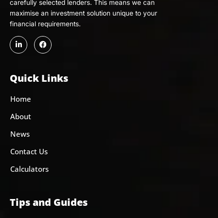
carefully selected lenders. This means we can
maximise an investment solution unique to your
financial requirements.
L
F
i
a
n
c
k
e
Quick Links
e
b
d
o
i
o
Home
n
k
-
-
About
i
f
n
News
Contact Us
Calculators
Tips and Guides