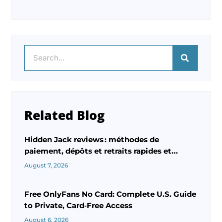
Search
Related Blog
Hidden Jack reviews : méthodes de
paiement, dépôts et retraits rapides et
sécurisés
August 7, 2026
Free OnlyFans No Card: Complete U.S. Guide
to Private, Card‑Free Access
August 6, 2026