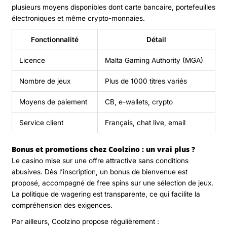
plusieurs moyens disponibles dont carte bancaire, portefeuilles
électroniques et même crypto-monnaies.
Fonctionnalité
Détail
Licence
Malta Gaming Authority (MGA)
Nombre de jeux
Plus de 1000 titres variés
Moyens de paiement
CB, e-wallets, crypto
Service client
Français, chat live, email
Bonus et promotions chez Coolzino : un vrai plus ?
Le casino mise sur une offre attractive sans conditions
abusives. Dès l’inscription, un bonus de bienvenue est
proposé, accompagné de free spins sur une sélection de jeux.
La politique de wagering est transparente, ce qui facilite la
compréhension des exigences.
Par ailleurs, Coolzino propose régulièrement :