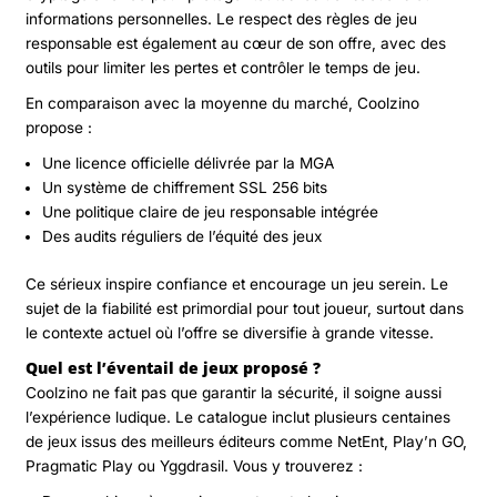
informations personnelles. Le respect des règles de jeu
responsable est également au cœur de son offre, avec des
outils pour limiter les pertes et contrôler le temps de jeu.
En comparaison avec la moyenne du marché, Coolzino
propose :
Une licence officielle délivrée par la MGA
Un système de chiffrement SSL 256 bits
Une politique claire de jeu responsable intégrée
Des audits réguliers de l’équité des jeux
Ce sérieux inspire confiance et encourage un jeu serein. Le
sujet de la fiabilité est primordial pour tout joueur, surtout dans
le contexte actuel où l’offre se diversifie à grande vitesse.
Quel est l’éventail de jeux proposé ?
Coolzino ne fait pas que garantir la sécurité, il soigne aussi
l’expérience ludique. Le catalogue inclut plusieurs centaines
de jeux issus des meilleurs éditeurs comme NetEnt, Play’n GO,
Pragmatic Play ou Yggdrasil. Vous y trouverez :