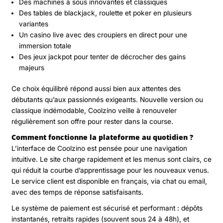
Des machines à sous innovantes et classiques
Des tables de blackjack, roulette et poker en plusieurs
variantes
Un casino live avec des croupiers en direct pour une
immersion totale
Des jeux jackpot pour tenter de décrocher des gains
majeurs
Ce choix équilibré répond aussi bien aux attentes des
débutants qu’aux passionnés exigeants. Nouvelle version ou
classique indémodable, Coolzino veille à renouveler
régulièrement son offre pour rester dans la course.
Comment fonctionne la plateforme au quotidien ?
L’interface de Coolzino est pensée pour une navigation
intuitive. Le site charge rapidement et les menus sont clairs, ce
qui réduit la courbe d’apprentissage pour les nouveaux venus.
Le service client est disponible en français, via chat ou email,
avec des temps de réponse satisfaisants.
Le système de paiement est sécurisé et performant : dépôts
instantanés, retraits rapides (souvent sous 24 à 48h), et