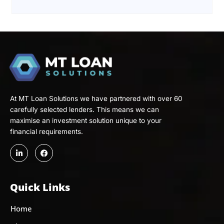
At MT Loan Solutions we have partnered with over 60
carefully selected lenders. This means we can
maximise an investment solution unique to your
financial requirements.
L
F
i
a
n
c
k
e
Quick Links
e
b
d
o
i
o
Home
n
k
-
-