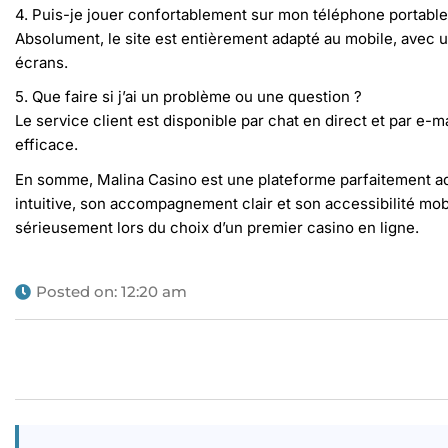
4. Puis-je jouer confortablement sur mon téléphone portable
Absolument, le site est entièrement adapté au mobile, avec u
écrans.
5. Que faire si j’ai un problème ou une question ?
Le service client est disponible par chat en direct et par e-ma
efficace.
En somme, Malina Casino est une plateforme parfaitement ad
intuitive, son accompagnement clair et son accessibilité mob
sérieusement lors du choix d’un premier casino en ligne.
Posted on:
12:20 am