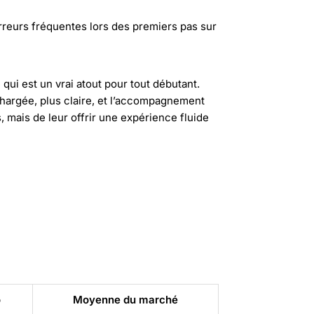
erreurs fréquentes lors des premiers pas sur
qui est un vrai atout pour tout débutant.
hargée, plus claire, et l’accompagnement
rs, mais de leur offrir une expérience fluide
o
Moyenne du marché