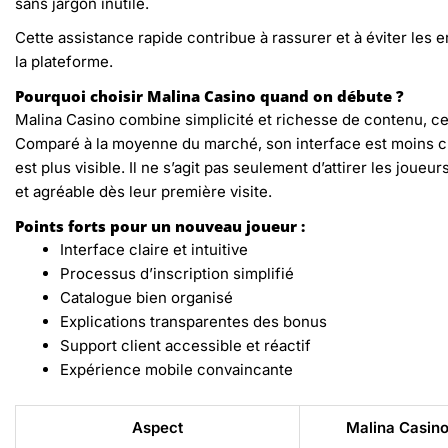
sans jargon inutile.
Cette assistance rapide contribue à rassurer et à éviter les 
la plateforme.
Pourquoi choisir Malina Casino quand on débute ?
Malina Casino combine simplicité et richesse de contenu, ce 
Comparé à la moyenne du marché, son interface est moins c
est plus visible. Il ne s’agit pas seulement d’attirer les joueu
et agréable dès leur première visite.
Points forts pour un nouveau joueur :
Interface claire et intuitive
Processus d’inscription simplifié
Catalogue bien organisé
Explications transparentes des bonus
Support client accessible et réactif
Expérience mobile convaincante
Aspect
Malina Casin