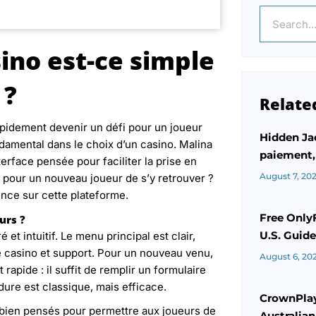
Search
ino est-ce simple
 ?
Relate
apidement devenir un défi pour un joueur
Hidden Ja
ondamental dans le choix d’un casino. Malina
paiement, 
terface pensée pour faciliter la prise en
et sécuris
August 7, 20
 pour un nouveau joueur de s’y retrouver ?
rence sur cette plateforme.
Free Only
urs ?
U.S. Guide
et intuitif. Le menu principal est clair,
ve casino et support. Pour un nouveau venu,
Access
August 6, 20
 rapide : il suffit de remplir un formulaire
dure est classique, mais efficace.
CrownPla
nt bien pensés pour permettre aux joueurs de
Australian