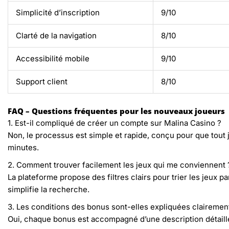
Simplicité d’inscription
9/10
Clarté de la navigation
8/10
Accessibilité mobile
9/10
Support client
8/10
FAQ – Questions fréquentes pour les nouveaux joueurs
1. Est-il compliqué de créer un compte sur Malina Casino ?
Non, le processus est simple et rapide, conçu pour que tout 
minutes.
2. Comment trouver facilement les jeux qui me conviennent 
La plateforme propose des filtres clairs pour trier les jeux pa
simplifie la recherche.
3. Les conditions des bonus sont-elles expliquées clairemen
Oui, chaque bonus est accompagné d’une description détaill