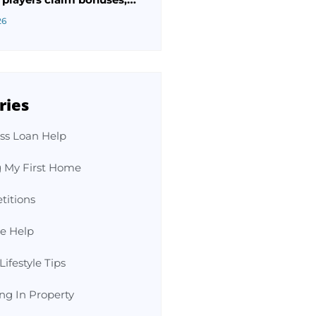
& withdrawals
26
ries
ss Loan Help
 My First Home
itions
e Help
ifestyle Tips
ing In Property