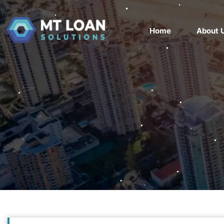
Skip
to
content
Home
About 