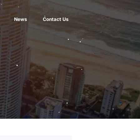
News
Contact Us