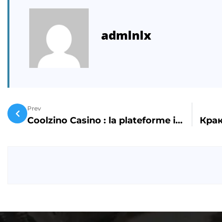
admlnlx
Prev
Prev
Coolzino Casino : la plateforme idéale pour un jeu sûr et équitable