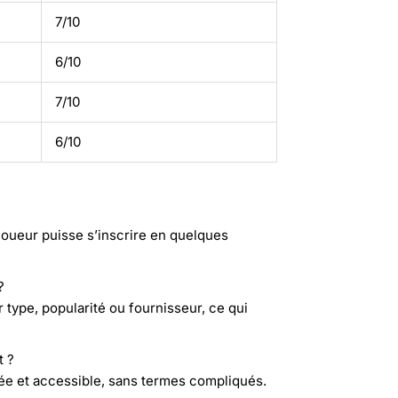
7/10
6/10
7/10
6/10
joueur puisse s’inscrire en quelques
?
r type, popularité ou fournisseur, ce qui
t ?
ée et accessible, sans termes compliqués.